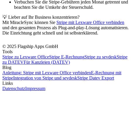
Verbuchen Sie die Stripe-Gebühren jeden Monat getrennt und
beachten Sie die Umkehr der Steuerschuld.
💡 Lieber auf Ihr Business konzentrieren?
Mit MiracleSync können Sie
Stripe mit Lexware Office verbinden
und den gesamten Prozess als Plug-and-play-Lösung automatisieren.
Die Einrichtung geht schnell und ist selbsterklärend.
© 2025 Flagship Apps GmbH
Tools
Stripe zu Lexware Office
Stripe E-Rechnung
Stripe zu sevdesk
Stripe
zu DATEV
Für Kanzleien (DATEV)
Blog
Anleitung: Stripe mit Lexware Office verbinden
E-Rechnung mit
Stripe
Integration von Stripe und sevdesk
Stripe Datev Export
Links
Datenschutz
Impressum