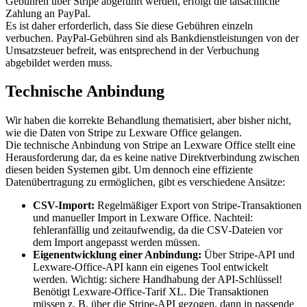
Gebühren über Stripe abgeführt werden, erfolgt die tatsächliche
Zahlung an PayPal.
Es ist daher erforderlich, dass Sie diese Gebühren einzeln
verbuchen. PayPal-Gebühren sind als Bankdienstleistungen von der
Umsatzsteuer befreit, was entsprechend in der Verbuchung
abgebildet werden muss.
Technische Anbindung
Wir haben die korrekte Behandlung thematisiert, aber bisher nicht,
wie die Daten von Stripe zu Lexware Office gelangen.
Die technische Anbindung von Stripe an Lexware Office stellt eine
Herausforderung dar, da es keine native Direktverbindung zwischen
diesen beiden Systemen gibt. Um dennoch eine effiziente
Datenübertragung zu ermöglichen, gibt es verschiedene Ansätze:
CSV-Import:
Regelmäßiger Export von Stripe-Transaktionen
und manueller Import in Lexware Office. Nachteil:
fehleranfällig und zeitaufwendig, da die CSV-Dateien vor
dem Import angepasst werden müssen.
Eigenentwicklung einer Anbindung:
Über Stripe-API und
Lexware-Office-API kann ein eigenes Tool entwickelt
werden. Wichtig: sichere Handhabung der API-Schlüssel!
Benötigt Lexware-Office-Tarif XL. Die Transaktionen
müssen z. B. über die Stripe-API gezogen, dann in passende