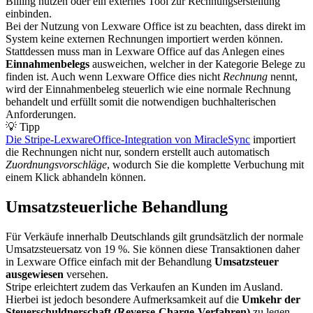
Billing nutzen oder ein externes Tool zur Rechnungserstellung
einbinden.
Bei der Nutzung von Lexware Office ist zu beachten, dass direkt im
System keine externen Rechnungen importiert werden können.
Stattdessen muss man in Lexware Office auf das Anlegen eines
Einnahmenbelegs
ausweichen, welcher in der Kategorie Belege zu
finden ist. Auch wenn Lexware Office dies nicht
Rechnung
nennt,
wird der Einnahmenbeleg steuerlich wie eine normale Rechnung
behandelt und erfüllt somit die notwendigen buchhalterischen
Anforderungen.
💡 Tipp
Die Stripe-LexwareOffice-Integration von MiracleSync
importiert
die Rechnungen nicht nur, sondern erstellt auch automatisch
Zuordnungsvorschläge
, wodurch Sie die komplette Verbuchung mit
einem Klick abhandeln können.
Umsatzsteuerliche Behandlung
Für Verkäufe innerhalb Deutschlands gilt grundsätzlich der normale
Umsatzsteuersatz von 19 %. Sie können diese Transaktionen daher
in Lexware Office einfach mit der Behandlung
Umsatzsteuer
ausgewiesen
versehen.
Stripe erleichtert zudem das Verkaufen an Kunden im Ausland.
Hierbei ist jedoch besondere Aufmerksamkeit auf die
Umkehr der
Steuerschuldnerschaft (Reverse-Charge-Verfahren)
zu legen,