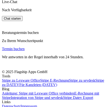
Live-Chat
Nach Verfügbarkeit
Chat starten
Beratungstermin buchen
Zu Ihrem Wunschzeitpunkt
Termin buchen
Wir antworten in der Regel innerhalb von 24 Stunden.
© 2025 Flagship Apps GmbH
Tools
Stripe zu Lexware Office
Stripe E-Rechnung
Stripe zu sevdesk
Stripe
zu DATEV
Für Kanzleien (DATEV)
Blog
Anleitung: Stripe mit Lexware Office verbinden
E-Rechnung mit
Stripe
Integration von Stripe und sevdesk
Stripe Datev Export
Links
Datenschutz
Impressum